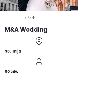
< Back
M&A Wedding
36. līnija
90 cilv.