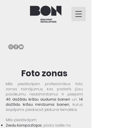
Foto zonas
Mēs piedāvājam profesionālus foto
zonas risinājumus, kas padarīs jūsu
pasākumu neaizmirstamu! Ir pieejami
40
dažādu krāsu auduma baneri
un
14
dažādu krāsu mirdzuma baneri,
kurus
iespējams pieskaņot jebkurai tematikai.
Mēs piedāvājam:
Ziedu kompozīcijas
: plaša izvēle no