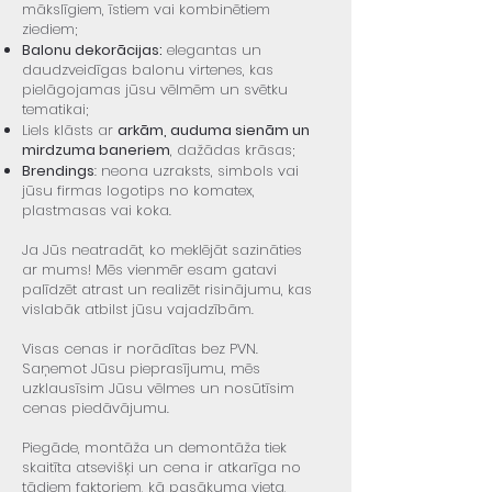
mākslīgiem, īstiem vai kombinētiem
ziediem;
Balonu dekorācijas:
elegantas un
daudzveidīgas balonu virtenes, kas
pielāgojamas jūsu vēlmēm un svētku
tematikai;
Liels klāsts ar
arkām, auduma sienām un
mirdzuma baneriem
, dažādas krāsas;
Brendings
: neona uzraksts, simbols vai
jūsu firmas logotips no komatex,
plastmasas vai koka.
Ja Jūs neatradāt, ko meklējāt sazināties
ar mums! Mēs vienmēr esam gatavi
palīdzēt atrast un realizēt risinājumu, kas
vislabāk atbilst jūsu vajadzībām.
Visas cenas ir norādītas bez PVN.
Saņemot Jūsu pieprasījumu, mēs
uzklausīsim Jūsu vēlmes un nosūtīsim
cenas piedāvājumu.
Piegāde, montāža un demontāža tiek
skaitīta atsevišķi un cena ir atkarīga no
tādiem faktoriem, kā pasākuma vieta,