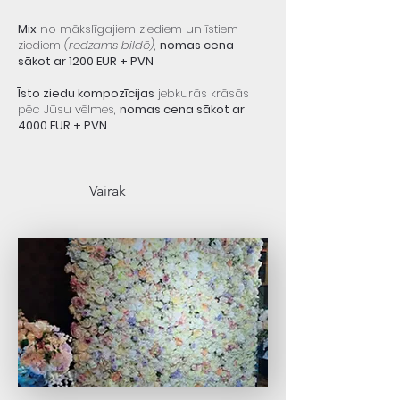
Mix
no mākslīgajiem ziediem
un īstiem
ziediem
(redzams bildē)
,
nomas cena
sākot ar 1200 EUR + PVN
Īsto ziedu kompozīcijas
jebkurās krāsās
pēc Jūsu vēlmes,
nomas cena sākot ar
4000 EUR + PVN
Vairāk