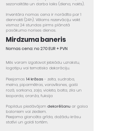
sezonalitāte un darba laiks (diena, nakts).
Inventāra nomas cena ir norādīta par 1
diennakti (24h). Vēlams rezervāciju veikt
vismaz 24 stundas pirms plānotā
pasākuma norises dienas.
Mirdzuma baneris
Nomas cena:
no 270 EUR + PVN
Mēs varam izgatavot jebkādu uzrakstu,
logotipu vai tematisko dekorāciju.
Pieejamas
14 krāsas
- zelta, sudraba,
melna, piparmētras, varavīksnes, gaiši
rozā, sarkana, zaļa, violeta, balta, zila un
leoparda, oranža, fuksija
Papildus piedāvājam
dekorēšanu
ar gaisa
baloniem vai ziediem.
Pieejama glancēta grīda, dažādu krāsu
statīvi un galdi tortēm.