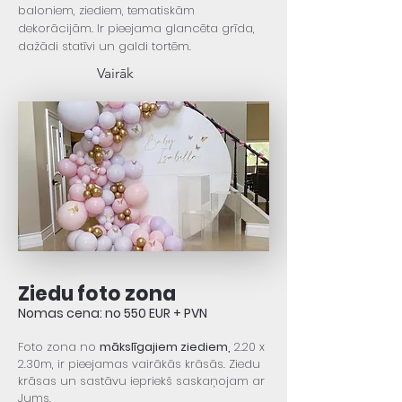
baloniem, ziediem, tematiskām
dekorācijām. Ir pieejama glancēta grīda,
dažādi statīvi un galdi tortēm.
Vairāk
Ziedu foto zona
Nomas cena:
no 550 EUR + PVN
Foto zona no
mākslīgajiem ziediem
,
2.20 x
2.30m, ir pieejamas vairākās krāsās. Ziedu
krāsas un sastāvu
iepriekš s
askaņojam ar
Jums.