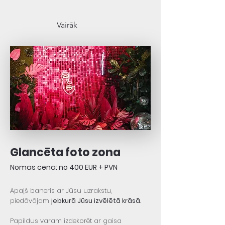
Vairāk
Glancēta foto zona
Nomas cena: no 400 EUR + PVN
Apaļš baneris ar Jūsu uzrakstu,
piedāvājam
jebkurā Jūsu izvēlētā krāsā.
Papildus varam izdekorēt ar gaisa