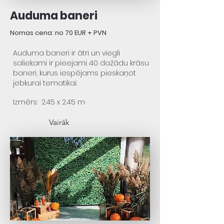
Auduma baneri
Nomas cena: no 70 EUR + PVN
Auduma baneri ir ātri un viegli
ir pieejami 40 dažādu krāsu
saliekami
baneri, kurus iespējams pieskaņot
jebkurai tematikai.
Izmērs: 2.45 x 2.45 m
Vairāk