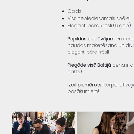
Galds
Viss nepieciešamais spēlei
Eleganti bāra krēsli (6 gab.)
Papildus piedāvājam:
Profesi
naudas maketēšana un dru
eleganti bāra krēsli.
Piegāde visā Baltijā
: cena ir
nakts).​
Izcili piemērots:
Korporatīvaj
pasākumiem!