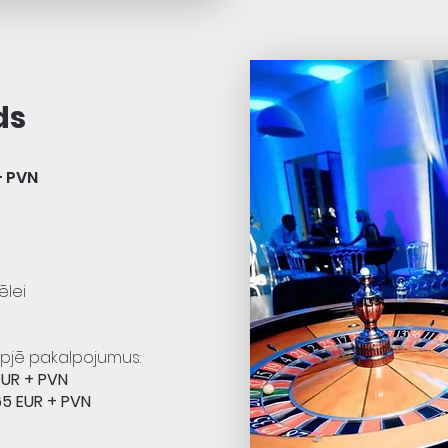
ds
+ PVN
ēlei
upjē pakalpojumus:
EUR + PVN
65 EUR + PVN