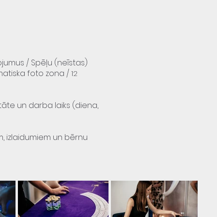
ojumus / Spēļu (neīstas)
ematiska foto zona /
12
tāte un darba laiks (diena,
, izlaidumiem un bērnu