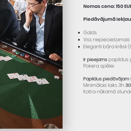
Nomas cena: 150 EU
Piedāvājumā iekļau
Galds
Viss nepieciešamais 
Eleganti bāra krēsli (
Ir pieejams
papildus g
Pokera spēlei.
Papildus piedāvājam
Minimālais laiks 3h:
30
Katra nākamā stund