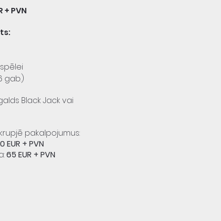
R + PVN
ts:
spēlei
6 gab.)
alds Black Jack vai
krupjē pakalpojumus:
0 EUR + PVN
a:
65 EUR + PVN