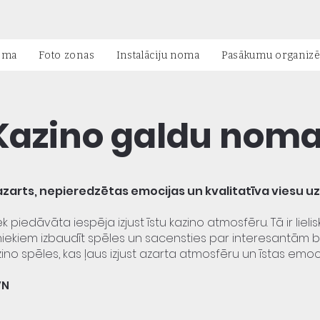
oma
Foto zonas
Instalāciju noma
Pasākumu organiz
Kazino galdu nom
e, azarts, nepieredzētas emocijas un kvalitatīva vies
 piedāvāta iespēja izjust īstu kazino atmosfēru. Tā ir lieliska
bniekiem izbaudīt spēles un sacensties par interesantām 
azino spēles, kas ļaus izjust azarta atmosfēru un īstas emoci
VN