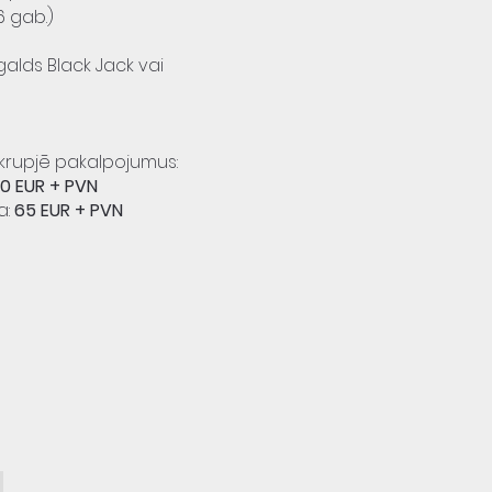
6 gab.)
galds
Black Jack vai
krupjē pakalpojumus:
0 EUR + PVN
a:
65 EUR + PVN