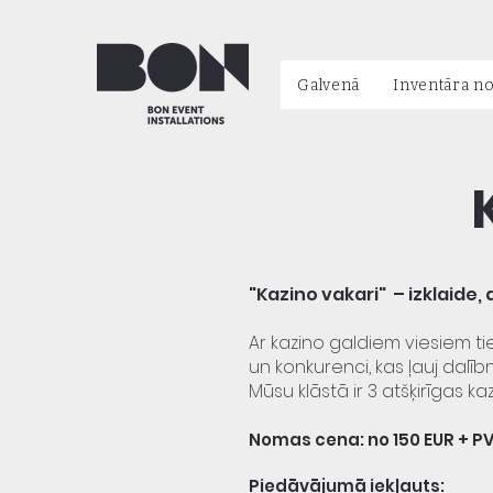
Galvenā
Inventāra n
"Kazino vakari" – izklaid
Ar kazino galdiem viesiem tiek
un konkurenci, kas ļauj dalī
Mūsu klāstā ir 3 atšķirīgas k
Nomas cena: no 150 EUR + P
Piedāvājumā iekļauts: