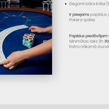
Eleganti bāra krēsli (
Ir pieejams
papildus 
Pokera spēlei.
Papildus piedāvājam
Minimālais laiks 3h:
30
Katra nākamā stund