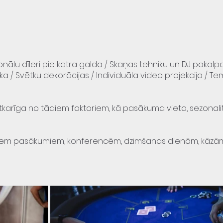
onālu dīleri pie katra galda / Skaņas tehniku un DJ pakalp
ka /
Svētku dekorācijas /
Individuāla video projekcija / T
 atkarīga no tādiem faktoriem, kā pasākuma vieta, sezonali
iem pasākumiem, konferencēm, dzimšanas dienām, kāzām