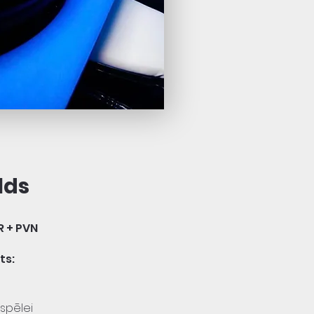
lds
R + PVN
ts:
spēlei