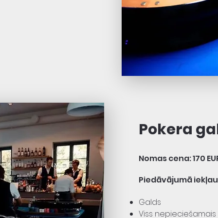
Pokera ga
Nomas cena: 170 EU
Piedāvājumā iekļau
Galds
Viss nepieciešamais 