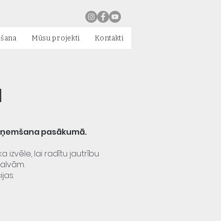
ēšana
Mūsu projekti
Kontakti
a
u uzņemšana pasākumā.
 izvēle, lai radītu jautrību
balvām.
jas.