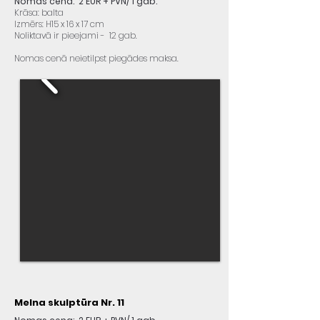
Nomas cena: 2 EUR + PVN/ 1 gab.
Krāsa: balta
Izmērs: H15 x 16 x 17 cm
Noliktavā ir pieejami - 12 gab.
Nomas cenā neietilpst piegādes maksa.
Melna skulptūra Nr. 11