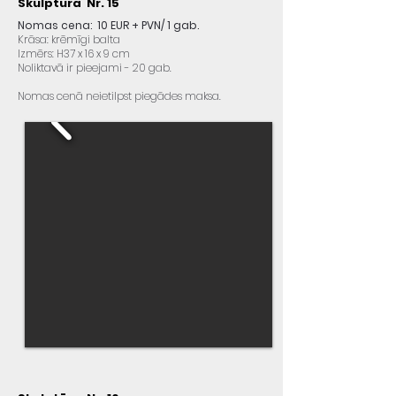
Skulptūra Nr. 15
Nomas cena: 10 EUR + PVN/ 1 gab.
Krāsa: krēmīgi balta
Izmērs: H37 x 16 x 9 cm
Noliktavā ir pieejami - 20 gab.
Nomas cenā neietilpst piegādes maksa.