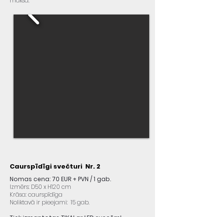
maksa.
Caurspīdīgi svečturi Nr. 2
Nomas cena: 70 EUR + PVN / 1 gab.
Izmērs: D50 x H120 cm
Krāsa: caurspīdīga
Noliktavā ir pieejami: 15 gab.