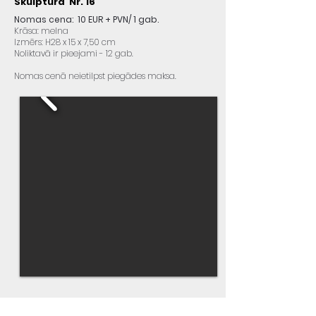
Skulptūra Nr. 16
Nomas cena: 10 EUR + PVN/ 1 gab.
Krāsa: melna
Izmērs: H28 x 15 x 7,50 cm
Noliktavā ir pieejami - 12 gab.
Nomas cenā neietilpst piegādes maksa.