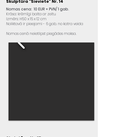
Skulptūra "Sieviete" Nr. 14
Nomas cena: 10 EUR + PVN/ 1 gab.
Krāsa: krēmīgi balta ar zeltu
Izmērs: H50 x 15 x 12 cm
Noliktavā ir pieejami - 6 gab. no katra veida
Nomas cenā neietilpst piegādes maksa.