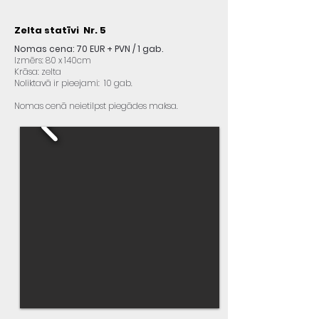
Zelta statīvi Nr. 5
Nomas cena: 70 EUR + PVN / 1 gab.
Izmērs: 80 x 140cm
Krāsa: zelta
Noliktavā ir pieejami: 10 gab.
Nomas cenā neietilpst piegādes maksa.