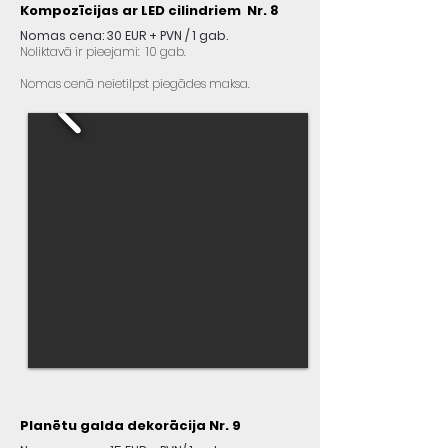
Kompozīcijas ar LED cilindriem Nr. 8
Nomas cena: 30 EUR + PVN / 1 gab.
Noliktavā ir pieejami: 10 gab.
Nomas cenā neietilpst piegādes maksa.
Planētu galda dekorācija Nr. 9