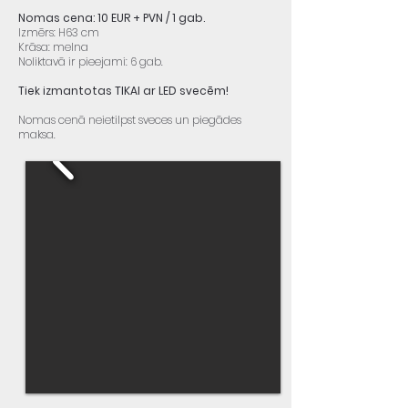
Nomas cena: 10 EUR + PVN / 1 gab.
Izmērs: H63 cm
Krāsa: melna
Noliktavā ir pieejami: 6 gab.
Tiek izmantotas TIKAI ar LED svecēm!
Nomas cenā neietilpst sveces un piegādes
maksa.