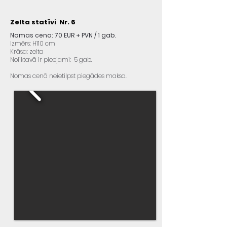
Zelta statīvi Nr. 6
Nomas cena: 70 EUR + PVN / 1 gab.
Izmērs: H110 cm
Krāsa: zelta
Noliktavā ir pieejami: 5 gab.
Nomas cenā neietilpst piegādes maksa.