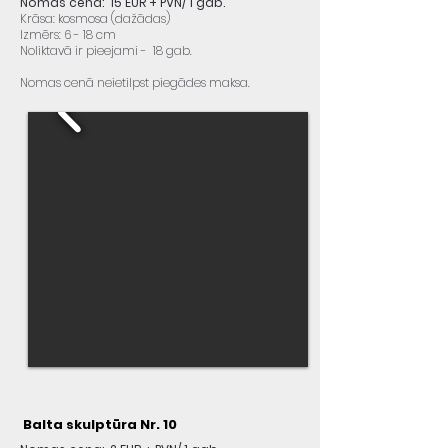
Nomas cena: 15 EUR + PVN/ 1 gab.
Krāsa: kosmosa (dažādas)
Izmērs: 6 - 18 cm
Noliktavā ir pieejami - 18 gab.
Nomas cenā neietilpst piegādes maksa.
Balta skulptūra Nr. 10