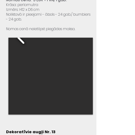
Krāsa: perlamutra
Izmērs: H12 x D6 cm
Noliktavā ir pieejami - ābols - 24 gab./ bumbiers
- 24 gab.
Nomas cenā neietilpst piegādes maksa.
Dekoratīvie augļi Nr. 13