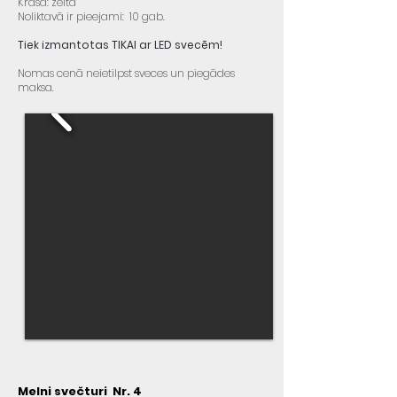
Krāsa: zelta
Noliktavā ir pieejami: 10 gab.
Tiek izmantotas TIKAI ar LED svecēm!
Nomas cenā neietilpst sveces un piegādes
maksa.
Melni svečturi Nr. 4