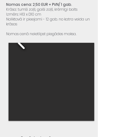
Nomas cena: 2,50 EUR + PVN/ 1 gab.
Krāsa: tumši zaļš, gaiši zaļš, krēmīgi balts
Izmērs: H13 x D10 cm
Noliktavā ir pieejami - 12 gab. no katra veida un
krāsas
Nomas cenā neietilpst piegādes maksa.