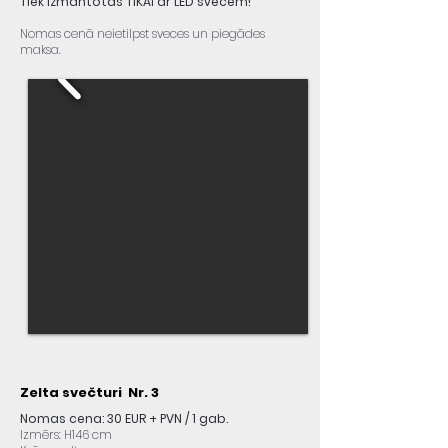
Tiek izmantotas TIKAI ar LED svecēm!
Nomas cenā neietilpst sveces un piegādes
maksa.
Zelta svečturi Nr. 3
Nomas cena: 30 EUR + PVN / 1 gab.
Izmērs: H146 cm