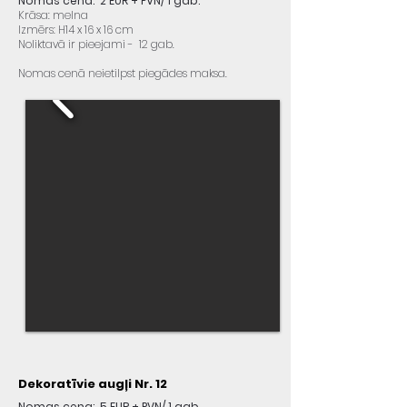
Nomas cena: 2 EUR + PVN/ 1 gab.
Krāsa: melna
Izmērs: H14 x 16 x 16 cm
Noliktavā ir pieejami - 12 gab.
Nomas cenā neietilpst piegādes maksa.
Dekoratīvie augļi Nr. 12
Nomas cena: 5 EUR + PVN/ 1 gab.