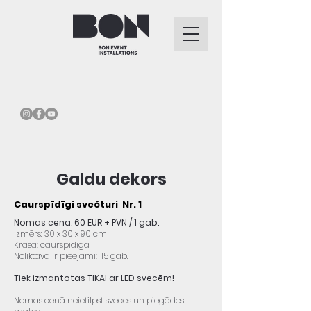
Galdu dekors
Caurspīdīgi svečturi Nr. 1
Nomas cena: 60 EUR + PVN / 1 gab.
Izmērs: 30 x 30 x 90 cm
Krāsa: caurspīdīga
Noliktavā ir pieejami: 15 gab.
Tiek izmantotas TIKAI ar LED svecēm!
Nomas cenā neietilpst sveces un piegādes