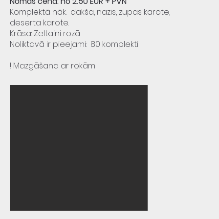
Nomas cena: no 2.50 EUR + PVN
Komplektā nāk: dakša, nazis, zupas karote,
deserta karote.
Krāsa: Zeltaini rozā
Noliktavā ir pieejami: 80 komplekti
! Mazgāšana ar rokām