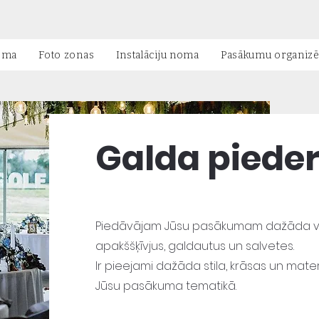
oma
Foto zonas
Instalāciju noma
Pasākumu organiz
Galda piede
Piedāvājam Jūsu pasākumam dažāda ve
apakššķīvjus, galdautus un salvetes.
Ir pieejami dažāda stila, krāsas un mater
Jūsu pasākuma tematikā.