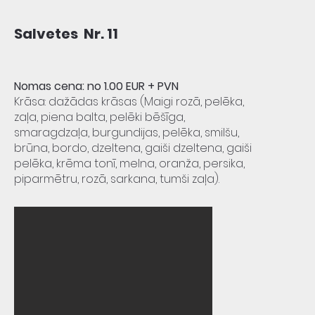
Salvetes Nr. 11
Nomas cena: no 1.00 EUR + PVN
Krāsa: dažādas krāsas (Maigi rozā, pelēka,
zaļa, piena balta, pelēki bēšīga,
smaragdzaļa, burgundijas, pelēka, smilšu,
brūna, bordo, dzeltena, gaiši dzeltena, gaiši
pelēka, krēma tonī, melna, oranža, persika,
piparmētru, rozā, sarkana, tumši zaļa).