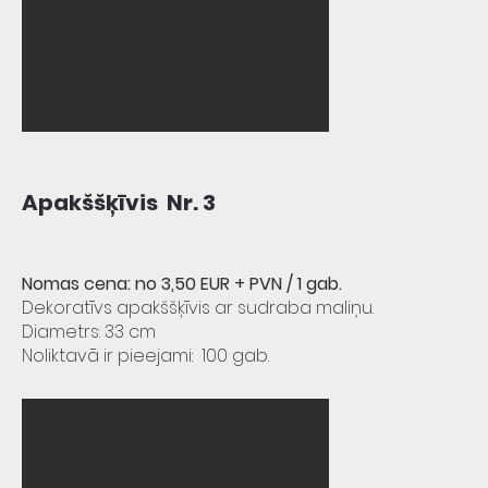
Apakššķīvis Nr. 3
Nomas cena: no 3,50 EUR + PVN / 1 gab.
Dekoratīvs apakššķīvis ar sudraba maliņu.
Diametrs: 33 cm
Noliktavā ir pieejami: 100 gab.