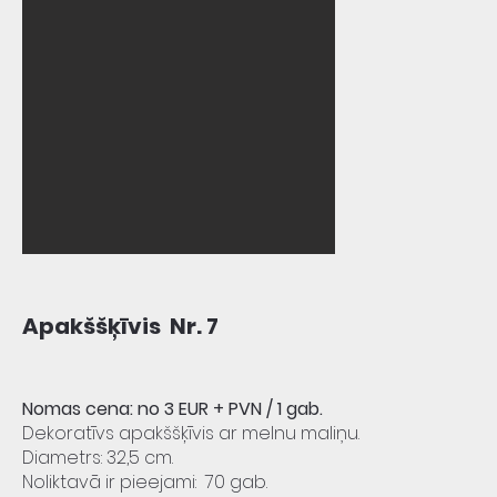
Apakššķīvis Nr. 7
Nomas cena: no 3 EUR + PVN
/ 1 gab.
Dekoratīvs apakššķīvis ar melnu maliņu.
Diametrs: 32,5 cm
.
Noliktavā ir pieejami: 70 gab.