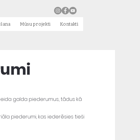
ēšana
Mūsu projekti
Kontakti
rumi
ida galda piederumus, tādus kā
iāla piederumi, kas iederēsies tieši