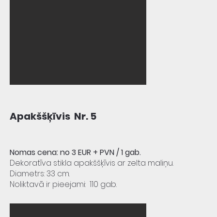
Apakššķīvis Nr. 5
Nomas cena: no 3 EUR + PVN
/ 1 gab.
Dekoratīva stikla apakššķīvis ar zelta maliņu.
Diametrs: 33 cm
.
Noliktavā ir pieejami: 110 gab.