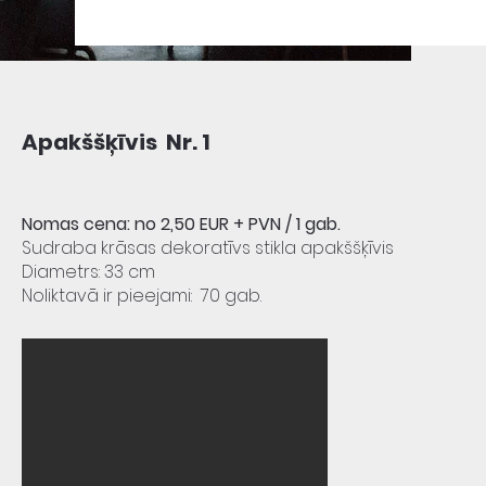
Apakššķīvis Nr. 1
Nomas cena: no 2,50 EUR + PVN / 1 gab.
Sudraba krāsas dekoratīvs stikla apakššķīvis
Diametrs: 33 cm
Noliktavā ir pieejami: 70 gab.