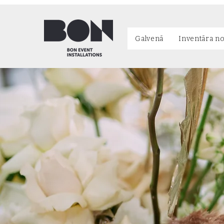
Galvenā
Inventāra n