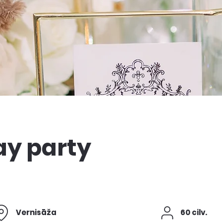
ay party
Vernisāža
60 cilv.