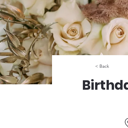
< Back
Birthd