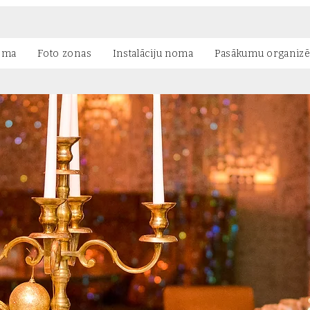
oma
Foto zonas
Instalāciju noma
Pasākumu organiz