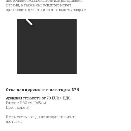
цветочными композициями или воздушными
шарами, а также наш кондитер может
приготовить десерты и торт по вашему запросу
Стол для церемонии или торта № 9
Арендная стоимость: от 70 EUR + НДС.
Размер: H80 см, D65 см.
Цвет: золотой
В стоимость аренды не входит стоимость
доставки.