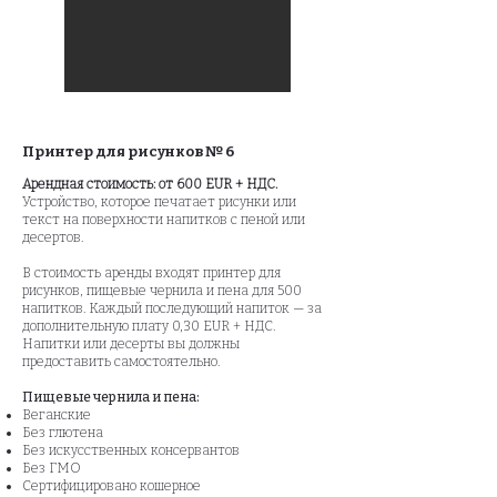
Принтер для рисунков № 6
Арендная стоимость: от 600 EUR + НДС.
Устройство, которое печатает рисунки или
текст на поверхности напитков с пеной или
десертов.
В стоимость аренды входят принтер для
рисунков, пищевые чернила и пена для 500
напитков. Каждый последующий напиток — за
дополнительную плату 0,30 EUR + НДС.
Напитки или десерты вы должны
предоставить самостоятельно.
Пищевые чернила и пена:
Веганские
Без глютена
Без искусственных консервантов
Без ГМО
Сертифицировано кошерное