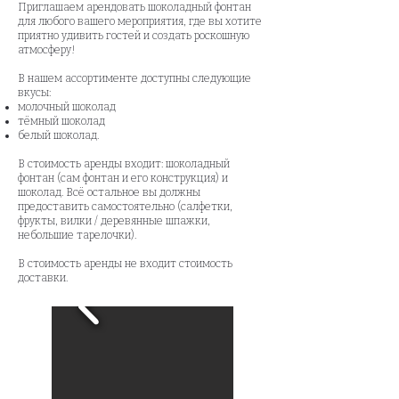
Приглашаем арендовать шоколадный фонтан
для любого вашего мероприятия, где вы хотите
приятно удивить гостей и создать роскошную
атмосферу!
В нашем ассортименте доступны следующие
вкусы:
молочный шоколад
тёмный шоколад
белый шоколад.
В стоимость аренды входит: шоколадный
фонтан (сам фонтан и его конструкция) и
шоколад. Всё остальное вы должны
предоставить самостоятельно (салфетки,
фрукты, вилки / деревянные шпажки,
небольшие тарелочки).
В стоимость аренды не входит стоимость
доставки.