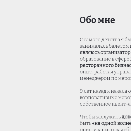
Обо мне
С самого детства я б
занималась балетом 
являюсь организато
образование в сфере
ресторанного бизне
опыт, работая управ
менеджером по мероп
9 лет назад я начала
корпоративные меро
собственное ивент-а
Чтобы заслужить
дов
быть
«на одной волн
организацию свадеб