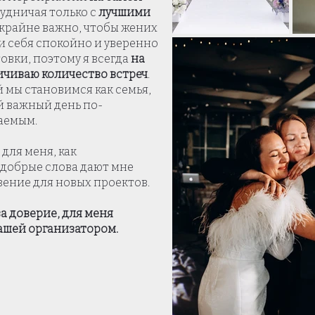
рудничая только с
лучшими
я крайне важно, чтобы жених
и себя спокойно и уверенно
товки, поэтому я всегда
на
ничиваю количество встреч
.
 мы становимся как семья,
й важный день по-
аемым.
для меня, как
добрые слова дают мне
ение для новых проектов.
а доверие, для меня
вашей организатором.