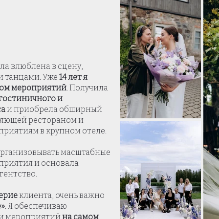
ыла влюблена в сцену,
и танцами. Уже
14 лет я
ром мероприятий
. Получила
гостиничного и
са
и приобрела обширный
ляющей рестораном и
риятиям в крупном отеле.
 организовывать масштабные
приятия и основала
гентство.
ерие
клиента, очень важно
е»
. Я обеспечиваю
 и мероприятий
на самом