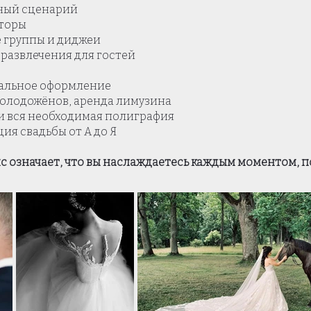
бный сценарий
торы
 группы и диджеи
развлечения для гостей
зуальное оформление
молодожёнов, аренда лимузина
и вся необходимая полиграфия
ия свадьбы от А до Я
 означает, что вы наслаждаетесь каждым моментом, по