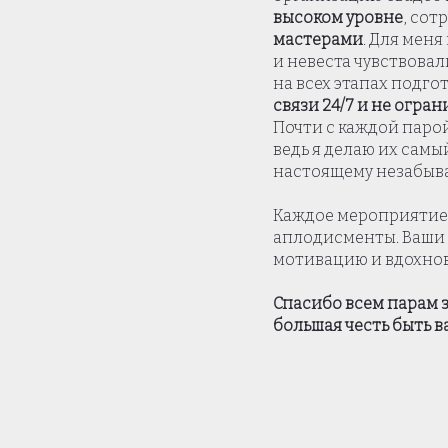
высоком уровне
, сот
мастерами
. Для мен
и невеста чувствовал
на всех этапах подго
связи 24/7 и не огра
Почти с каждой парой
ведь я делаю их самы
настоящему незабыв
Каждое мероприятие 
аплодисменты. Ваши 
мотивацию и вдохнов
Спасибо всем парам з
большая честь быть 