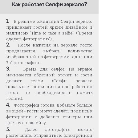
Как работает Селфи зеркало?
1.
В режиме ожидания Селфи зеркало
привлекает гостей ярким дизайном и
надписью "Time to take a selfie" ("Время
сделать фотографию").
2.
После нажатия на зеркало гостю
предлагается выбрать количество
изображений на фотографии: одна или
3в1 фотографии.
3.
Время для селфи! На экране
начинается обратный отсчет, и гости
делают селфи (Селфи зеркало
показывает анимацию, а наш работник
готов по необходимости помочь
гостям).
4.
Фотография готова! Добавьте больше
эмоций - гости могут сделать подпись к
фотографии и добавить стикеры или
цветную наклейку.
5.
Далее фотографию можно
распечатать, отправить по электронной