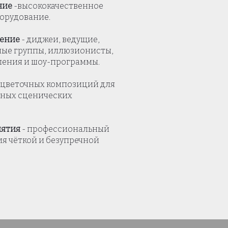
ние
-высококачественное
борудование.
дение
- диджеи, ведущие,
ые группы, иллюзионисты,
ления и шоу-программы.
 цветочных композиций для
бных сценических
иятия
- профессиональный
ия чёткой и безупречной