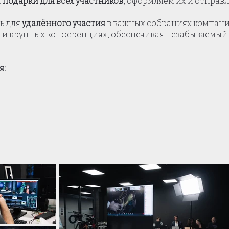
м
подарки для всех участников
, оформляем их и отправл
ь для
удалённого участия
в важных собраниях компани
и крупных конференциях, обеспечивая незабываемый
я: