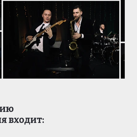
цию
я входит: