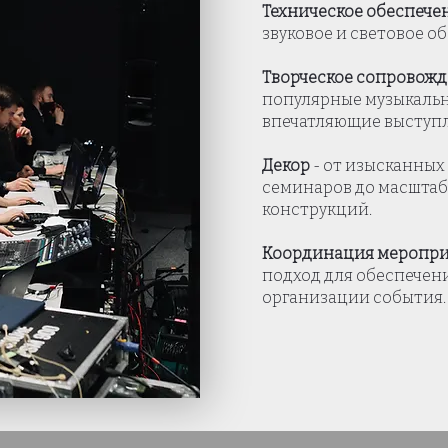
Техническое обеспече
звуковое и световое о
Творческое сопровож
популярные музыкальн
впечатляющие выступ
Декор
- от изысканных
семинаров до масшта
конструкций.
Координация меропр
подход для обеспечен
организации события.