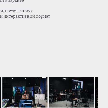
яем заранее.
и, презентациях,
 и интерактивный формат