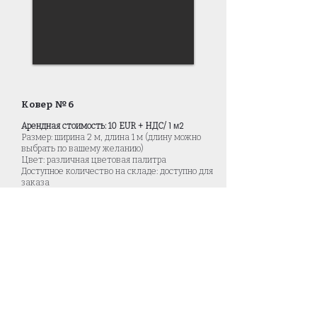
Ковер № 6
1
м
2
Арендная стоимость: 10 EUR + НДС/
Размер: ширина 2 м, длина 1 м (длину можно
выбрать по вашему желанию)
Цвет: различная цветовая палитра
Доступное количество на складе: доступно для
заказа
В стоимость аренды не входит стоимость
скотча для крепления ковра к поверхности и
стоимость доставки.