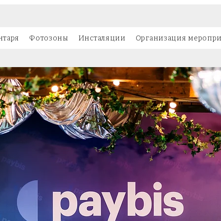
нтаря
Фотозоны
Инсталяции
Организация меропр