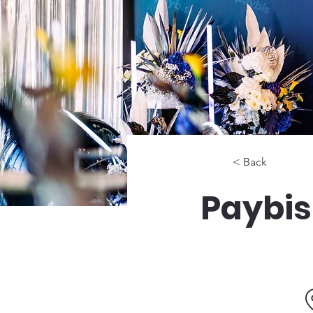
< Back
Paybi