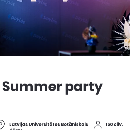
s Summer party
Latvijas Universitātes Botāniskais
150 cilv.