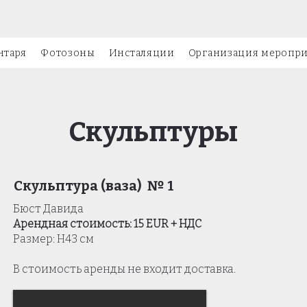
нтаря
Фотозоны
Инсталяции
Организация меропр
Скульптуры
Скульптура (ваза) № 1
Бюст Давида
Арендная стоимость: 15 EUR + НДС
Размер: Н43 см
В стоимость аренды не входит доставка.