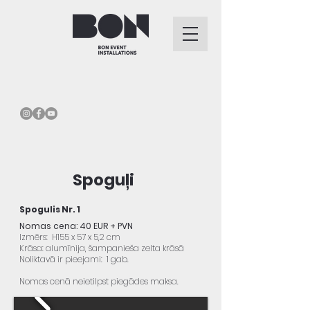
Spoguļi
Spogulis Nr. 1
Nomas cena: 40 EUR + PVN
Izmērs: H155 x 57 x 5,2 cm
Krāsa: alumīnija, šampanieša zelta krāsā
Noliktavā ir pieejami: 1 gab.
Nomas cenā neietilpst piegādes maksa.