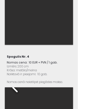
Spogulis Nr. 4
Nomas cena: 10 EUR + PVN / 1 gab.
Izmērs: 200 cm
Krāsa: metāla/melna
Noliktavā ir pieejami: 10 gab.
Nomas cenā neietilpst piegādes maksa.