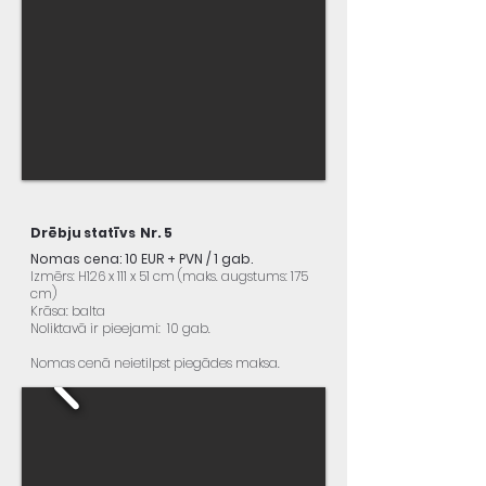
Drēbju statīvs Nr. 5
Nomas cena: 10 EUR + PVN / 1 gab.
Izmērs: H126 x 111 x 51 cm (maks. augstums: 175
cm)
Krāsa: balta
Noliktavā ir pieejami: 10 gab.
Nomas cenā neietilpst piegādes maksa.