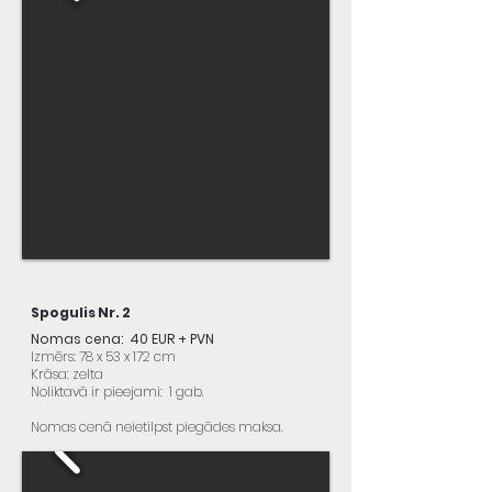
Spogulis Nr. 2
Nomas cena: 40 EUR + PVN
Izmērs: 78 x 53 x 172 cm
Krāsa: zelta
Noliktavā ir pieejami: 1 gab.
Nomas cenā neietilpst piegādes maksa.