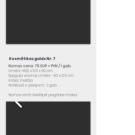
Kosmētikas galds Nr. 7
Nomas cena: 75 EUR + PVN / 1 gab.
Izmērs: H162 x 120 x 60 cm
Spoguļa virsmas izmērs - 80 x 120 cm
Krāsa: metāla
Noliktavā ir pieejami: 2 gab.
Nomas cenā neietilpst piegādes maksa.