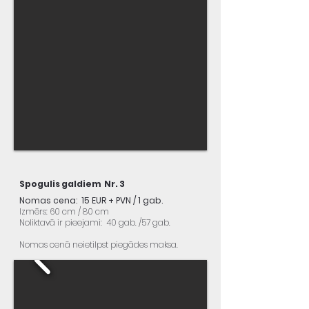
Spogulis galdiem Nr. 3
Nomas cena: 15 EUR + PVN / 1 gab.
Izmērs: 60 cm / 80 cm
Noliktavā ir pieejami: 40 gab. /57 gab.
Nomas cenā neietilpst piegādes maksa.