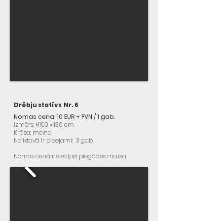
Drēbju statīvs Nr. 6
Nomas cena: 10 EUR + PVN / 1 gab.
Izmērs: H150 x 130 cm
Krāsa: melna
Noliktavā ir pieejami: 3 gab.
Nomas cenā neietilpst piegādes maksa.