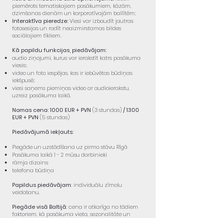
piemērots tematiskajiem pasākumiem, kāzām,
dzimšanas dienām un korporatīvajām ballītēm;
Interaktīva pieredze:
Viesi var izbaudīt jautras
fotosesijas un radīt neaizmirstamas bildes
sociālajiem tīkliem.
Kā papildu funkcijas, piedāvājam:
audio ziņojumi, kurus var ierakstīt katrs pasākuma
viesis;
video un foto iespējas, kas ir iebūvētas būdiņas
iekšpusē;
viesi saņems piemiņas video ar audioierakstu,
uzreiz pasākuma laikā.
Nomas cena: 1000 EUR + PVN
(3 stundas)
/ 1300
EUR + PVN
(5 stundas)
Piedāvājumā iekļauts:
Piegāde un uzstādīšana uz pirmo stāvu Rīgā
Pasākuma laikā 1 - 2 mūsu darbinieki
rāmja dizains
telefona būdiņa
Papildus piedāvājam
:
individuālu zīmolu
veidošanu.
Piegāde visā Baltijā
: cena ir atkarīga no tādiem
faktoriem, kā pasākuma vieta, sezonalitāte un