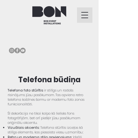
Telefona būdiņa
Telefona foto stūrītis
ir stilīgs un radošs
risinājums jūsu pasākumam. Tas apvieno retro
telefona kabīnes šarmu ar modernu foto zonas
funkcionalitāti.
Šī dekorācija ne tikai kalpo kā lielisks fons
fotogrāfijām, bet arī piešķir jūsu pasākumam
oriģinālu akcentu.
Vizuālais akcents:
Telefona stūrītis izceļas kā
stilīgs elements, kas piesaista viesu uzmanību;
Retro un moderna stila apvienojums:
Ideāli